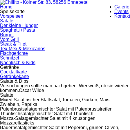
Home
Galerie
Speisekarte
Events
Vorspeisen
Kontakt
Salate
Der kleine Hunger
Spaghetti / Pasta
Burger
Vom Grill
Steak & Filet
Tex-Mex & Mexicanos
Fischgerichte
Schnitzel
Nachtisch & Kids
Getränke
Cocktailkarte
Getränkekarte
Salate & Dips
Versuchungen sollte man nachgeben. Wer weiß, ob sie wieder
kommen.
Oscar Wilde
Salate
Mixed Salat
frischer Blattsalat, Tomaten, Gurken, Mais,
Zwiebeln, Paprika
Putenbrustsalat
gemischter Salat mit Putenbruststreifen
Thunfischsalat
gemischter Salat mit Thunfisch
Mozza-Salat
gemischter Salat mit 4 knusprigen
Mozzarellasticks
Bauernsalat
gemischter Salat mit Peperoni, grünen Oliven,