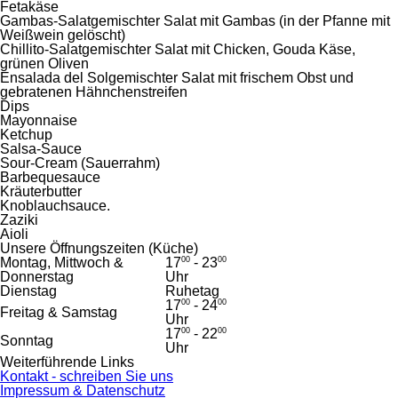
Fetakäse
Gambas-Salat
gemischter Salat mit Gambas (in der Pfanne mit
Weißwein gelöscht)
Chillito-Salat
gemischter Salat mit Chicken, Gouda Käse,
grünen Oliven
Ensalada del Sol
gemischter Salat mit frischem Obst und
gebratenen Hähnchenstreifen
Dips
Mayonnaise
Ketchup
Salsa-Sauce
Sour-Cream (Sauerrahm)
Barbequesauce
Kräuterbutter
Knoblauchsauce.
Zaziki
Aioli
Unsere Öffnungszeiten (Küche)
Montag, Mittwoch &
17
00
- 23
00
Donnerstag
Uhr
Dienstag
Ruhetag
17
00
- 24
00
Freitag & Samstag
Uhr
17
00
- 22
00
Sonntag
Uhr
Weiterführende Links
Kontakt - schreiben Sie uns
Impressum & Datenschutz