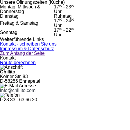
Unsere Öffnungszeiten (Küche)
Montag, Mittwoch &
17
00
- 23
00
Donnerstag
Uhr
Dienstag
Ruhetag
17
00
- 24
00
Freitag & Samstag
Uhr
17
00
- 22
00
Sonntag
Uhr
Weiterführende Links
Kontakt - schreiben Sie uns
Impressum & Datenschutz
Zum Anfang der Seite
Kontakt
Route berechnen
Chillito
Kölner Str. 83
This page can't load Google Maps correctly.
D-58256 Ennepetal
info@chillito.com
OK
Do you own this website?
0 23 33 - 63 66 30