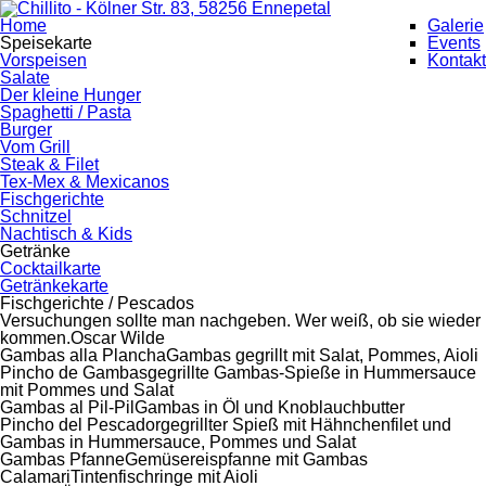
Home
Galerie
Speisekarte
Events
Vorspeisen
Kontakt
Salate
Der kleine Hunger
Spaghetti / Pasta
Burger
Vom Grill
Steak & Filet
Tex-Mex & Mexicanos
Fischgerichte
Schnitzel
Nachtisch & Kids
Getränke
Cocktailkarte
Getränkekarte
Fischgerichte / Pescados
Versuchungen sollte man nachgeben. Wer weiß, ob sie wieder
kommen.
Oscar Wilde
Gambas alla Plancha
Gambas gegrillt mit Salat, Pommes, Aioli
Pincho de Gambas
gegrillte Gambas-Spieße in Hummersauce
mit Pommes und Salat
Gambas al Pil-Pil
Gambas in Öl und Knoblauchbutter
Pincho del Pescador
gegrillter Spieß mit Hähnchenfilet und
Gambas in Hummersauce, Pommes und Salat
Gambas Pfanne
Gemüsereispfanne mit Gambas
Calamari
Tintenfischringe mit Aioli